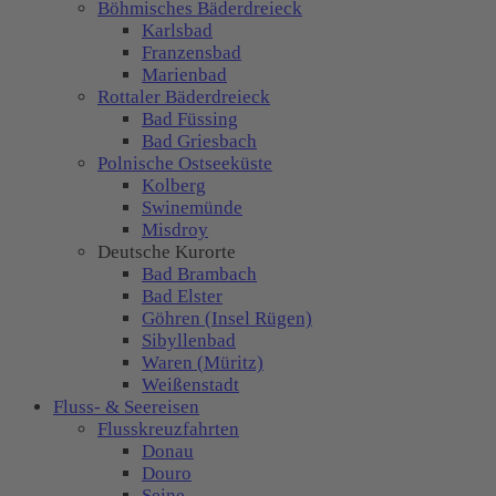
Böhmisches Bäderdreieck
Karlsbad
Franzensbad
Marienbad
Rottaler Bäderdreieck
Bad Füssing
Bad Griesbach
Polnische Ostseeküste
Kolberg
Swinemünde
Misdroy
Deutsche Kurorte
Bad Brambach
Bad Elster
Göhren (Insel Rügen)
Sibyllenbad
Waren (Müritz)
Weißenstadt
Fluss- & Seereisen
Flusskreuzfahrten
Donau
Douro
Seine