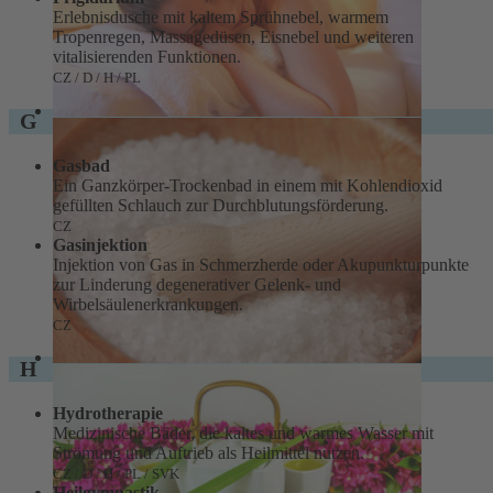
Erlebnisdusche mit kaltem Sprühnebel, warmem
Tropenregen, Massagedüsen, Eisnebel und weiteren
vitalisierenden Funktionen.
CZ / D / H / PL
G
Gasbad
Ein Ganzkörper-Trockenbad in einem mit Kohlendioxid
gefüllten Schlauch zur Durchblutungsförderung.
CZ
Gasinjektion
Injektion von Gas in Schmerzherde oder Akupunkturpunkte
zur Linderung degenerativer Gelenk- und
Wirbelsäulenerkrankungen.
CZ
H
Hydrotherapie
Medizinische Bäder, die kaltes und warmes Wasser mit
Strömung und Auftrieb als Heilmittel nutzen.
CZ / D / H / PL / SVK
Heilgymnastik