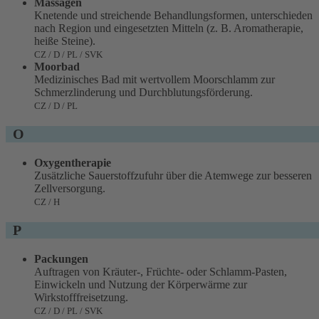
Massagen
Knetende und streichende Behandlungsformen, unterschieden
nach Region und eingesetzten Mitteln (z. B. Aromatherapie,
heiße Steine).
CZ / D / PL / SVK
Moorbad
Medizinisches Bad mit wertvollem Moorschlamm zur
Schmerzlinderung und Durchblutungsförderung.
CZ / D / PL
O
Oxygentherapie
Zusätzliche Sauerstoffzufuhr über die Atemwege zur besseren
Zellversorgung.
CZ / H
P
Packungen
Auftragen von Kräuter-, Früchte- oder Schlamm-Pasten,
Einwickeln und Nutzung der Körperwärme zur
Wirkstofffreisetzung.
CZ / D / PL / SVK