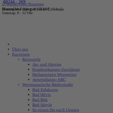
09244 - 269
Busreisen das perfekt​e Erlebnis
Montag bis Freitag: 8 - 18 Uhr
Samstag: 8 - 12 Uhr
Über uns
Kurreisen
Reiseziele
An- und Abreise
Krankenkassen-Zuschüsse
Heilanzeigen Wegweiser
Anwendungs-ABC
Westungarische Bäderstraße
Bad Zalakaros
Bad Hévíz
Bad Bük
Bad Sárvár
So reisen Sie nach Ungarn