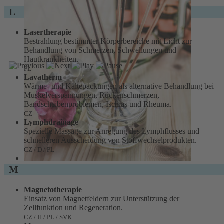
L
Lasertherapie
Bestrahlung bestimmter Körperbereiche mit Licht zur
Behandlung von Schmerzen, Schwellungen und
Hautkrankheiten.
PL
Lavatherm
Wärme- und Kältepackungen als alternative Behandlung bei
Muskelverspannungen, Rückenschmerzen,
Bandscheibenproblemen, Ischias und Rheuma.
CZ
Lymphdrainage
Spezielle Massage zur Anregung des Lymphflusses und
schnelleren Ausscheidung von Stoffwechselprodukten.
CZ / D / PL
M
Magnetotherapie
Einsatz von Magnetfeldern zur Unterstützung der
Zellfunktion und Regeneration.
CZ / H / PL / SVK