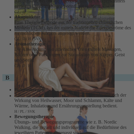
Akupunktur, bei der die Energieströme des Körpers mittels
gezielten Druckmassagen beeinflusst werden.
CZ / D
Akupunktur
Eine Therapiemethode aus der traditionellen chinesischen
Medizin (TCM), bei der mittels Nadeln die Energieströme des
menschlichen Körpers angeregt werden.
CZ / D / H / SVK
Aromatherapie
Die Anwendung von ätherischen Ölen mittels Massagen,
Bädern oder Packungen zur Stimulation von Körper, Geist
und Seele.
CZ / D / H
B
Balneotherapie
Auch als Bädertherapie bekannte Heilmethode, die sich der
Wirkung von Heilwasser, Moor und Schlamm, Kälte und
Wärme, Inhalation und Ernährungsumstellung bedient.
H / PL / SVK
Bewegungstherapie
Übungs- und Bewegungsprogramme wie z. B. Nordic
Walking, die gezielt und individuell auf die Bedürfnisse des
jeweiligen Patienten angepasst sind.