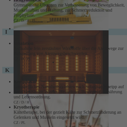
Gymnastische Übungen zur Verbesserung von Beweglichkeit,
Muskelaufbau und Haltung, zur Schmerzreduktion und
Prophylaxe.
CZ / D / H / PL
I
Inhalation
Aufnahme fein zerstäubter Wirkstoffe über die Atemwege zur
Behandlung von Atemwegsbeschwerden.
CZ / D / PL
K
Kneipp-Kur
Ganzheitliches Naturheilverfahren nach Sebastian Kneipp auf
Basis der Säulen Wasser, Heilkräuter, Bewegung, Ernährung
und Lebensordnung.
CZ / D / H
Kryotherapie
Kältetherapie, bei der gezielt Kälte zur Schmerzlinderung an
Gelenken und Muskeln eingesetzt wird.
CZ / PL