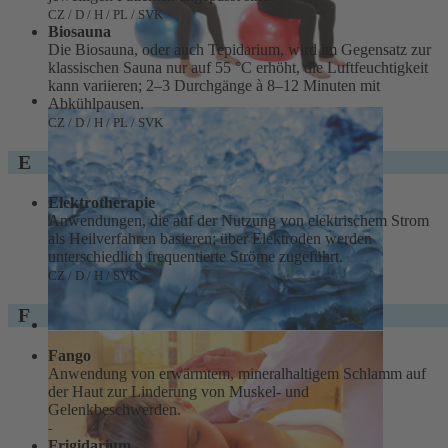
CZ / D / H / PL / SVK
Biosauna
Die Biosauna, oder auch Tepidarium, wird im Gegensatz zur
klassischen Sauna nur auf 55 °C erhöht, die Luftfeuchtigkeit
kann variieren; 2–3 Durchgänge à 8–12 Minuten mit
Abkühlpausen.
CZ / D / H / PL / SVK
E
Elektrotherapie
Anwendungen, die auf der Nutzung von elektrischem Strom
als Heilverfahren basieren; über Elektroden werden
unterschiedlich frequentierte Ströme zugeführt.
CZ / D / H / SVK
F
Fango
Anwendung von erwärmtem, mineralhaltigem Schlamm auf
der Haut zur Linderung von Muskel- und
Gelenkbeschwerden.
-
Frigidarium