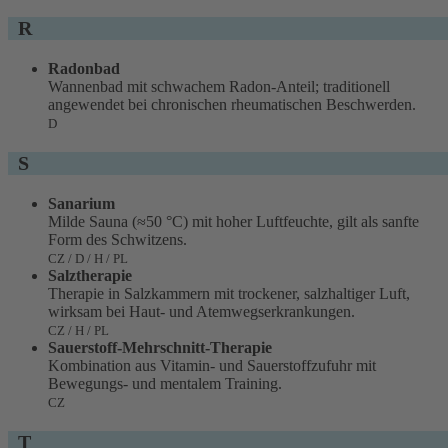
R
Radonbad
Wannenbad mit schwachem Radon-Anteil; traditionell
angewendet bei chronischen rheumatischen Beschwerden.
D
S
Sanarium
Milde Sauna (≈50 °C) mit hoher Luftfeuchte, gilt als sanfte
Form des Schwitzens.
CZ / D / H / PL
Salztherapie
Therapie in Salzkammern mit trockener, salzhaltiger Luft,
wirksam bei Haut- und Atemwegserkrankungen.
CZ / H / PL
Sauerstoff-Mehrschnitt-Therapie
Kombination aus Vitamin- und Sauerstoffzufuhr mit
Bewegungs- und mentalem Training.
CZ
T