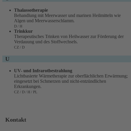
Thalassotherapie
Behandlung mit Meerwasser und marinen Heilmitteln wie
Algen und Meerwasserschlamm.
D / H
Trinkkur
Therapeutisches Trinken von Heilwasser zur Förderung der
Verdauung und des Stoffwechsels.
CZ / D
U
UV- und Infrarotbestrahlung
Lichtbasierte Wärmetherapie zur oberflächlichen Erwärmung;
eingesetzt bei Schmerzen und nicht-entzündlichen
Erkrankungen.
CZ / D / H / PL
Kontakt